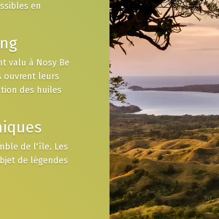
essibles en
ang
ont valu à Nosy Be
s ouvrent leurs
tion des huiles
niques
ble de l'île. Les
objet de légendes