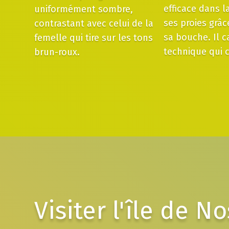
efficace dans l
uniformément sombre,
ses proies grâc
contrastant avec celui de la
sa bouche. Il c
femelle qui tire sur les tons
technique qui c
brun-roux.
Visiter l'île de N