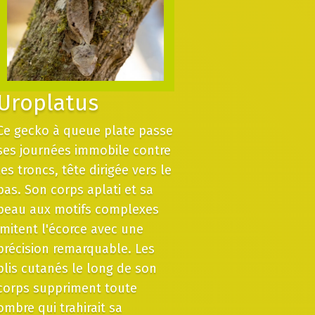
Uroplatus
Ce gecko à queue plate passe
ses journées immobile contre
les troncs, tête dirigée vers le
bas. Son corps aplati et sa
peau aux motifs complexes
imitent l'écorce avec une
précision remarquable. Les
plis cutanés le long de son
corps suppriment toute
ombre qui trahirait sa