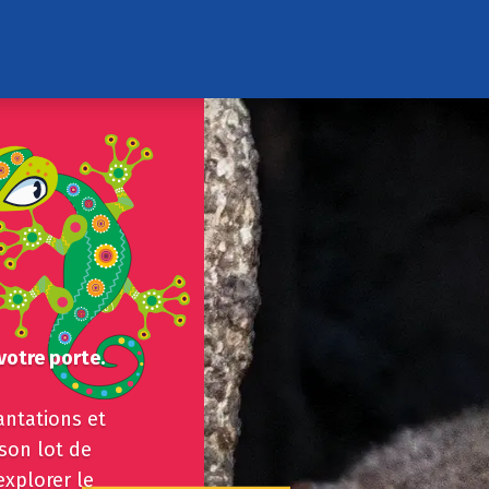
votre porte.
antations et
son lot de
xplorer le