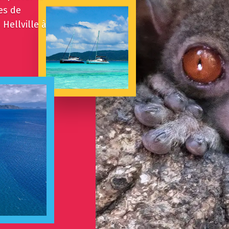
les de
 Hellville à