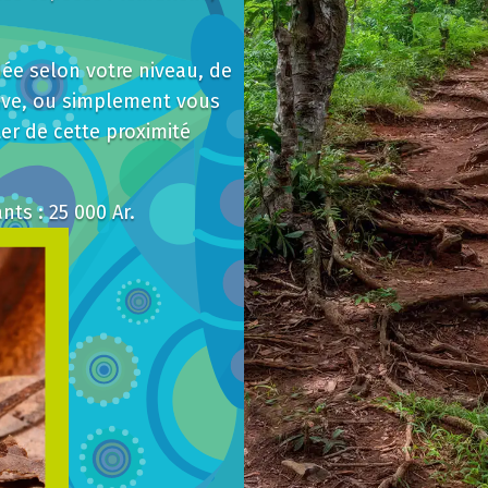
dée selon votre niveau, de
tive, ou simplement vous
er de cette proximité
nts : 25 000 Ar.