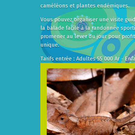
caméléons et plantes endémiques.
Vous pouvez organiser une visite gui
la balade facile à la randonnée spor
promener au lever du jour pour profit
unique.
Tarifs entrée : Adultes 55 000 Ar - Enfa