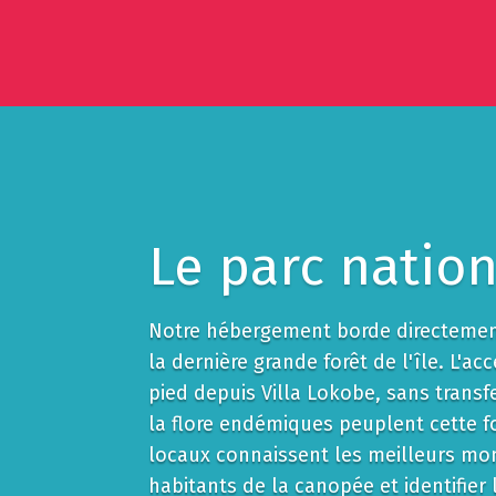
Le parc natio
Notre hébergement borde directement
la dernière grande forêt de l'île. L'acc
pied depuis Villa Lokobe, sans transf
la flore endémiques peuplent cette f
locaux connaissent les meilleurs mo
habitants de la canopée et identifier