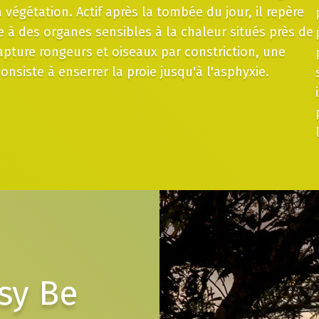
a végétation. Actif après la tombée du jour, il repère
e à des organes sensibles à la chaleur situés près de
apture rongeurs et oiseaux par constriction, une
onsiste à enserrer la proie jusqu'à l'asphyxie.
osy Be